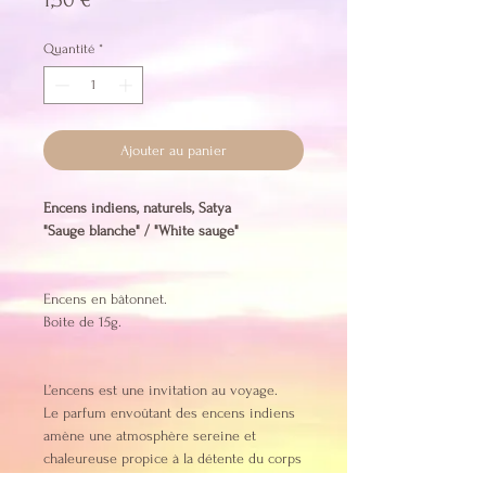
Quantité
*
Ajouter au panier
Encens indiens, naturels, Satya
"Sauge blanche" / "White sauge"
Encens en bâtonnet.
Boite de 15g.
L’encens est une invitation au voyage.
Le parfum envoûtant des encens indiens
amène une atmosphère sereine et
chaleureuse propice à la détente du corps
et de l’esprit.