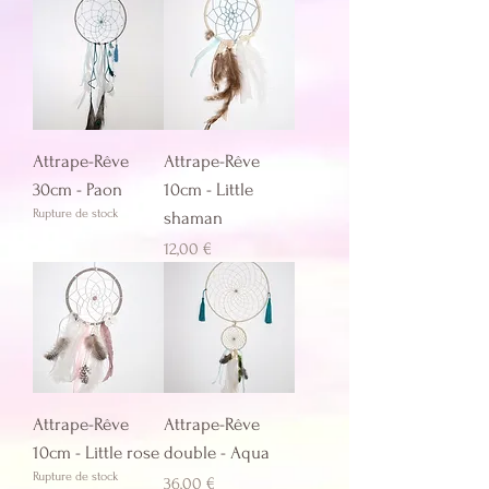
Attrape-Rêve
Attrape-Rêve
30cm - Paon
10cm - Little
Rupture de stock
shaman
Prix
12,00 €
Attrape-Rêve
Attrape-Rêve
10cm - Little rose
double - Aqua
Rupture de stock
Prix
36,00 €