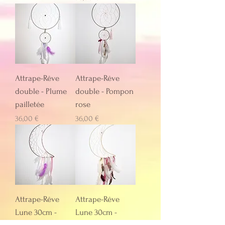
Attrape-Rêve
Attrape-Rêve
double - Plume
double - Pompon
pailletée
rose
Prix
Prix
36,00 €
36,00 €
Attrape-Rêve
Attrape-Rêve
Lune 30cm -
Lune 30cm -