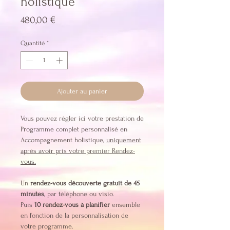
holistique
Prix
480,00 €
Quantité
*
Ajouter au panier
Vous pouvez régler ici votre prestation de
Programme complet personnalisé en
Accompagnement holistique,
uniquement
après avoir pris votre premier Rendez-
vous.
Un
rendez-vous découverte gratuit de 45
minutes
, par téléphone ou visio.
Puis
10 rendez-vous à planifier
ensemble
en fonction de la personnalisation de
votre programme.