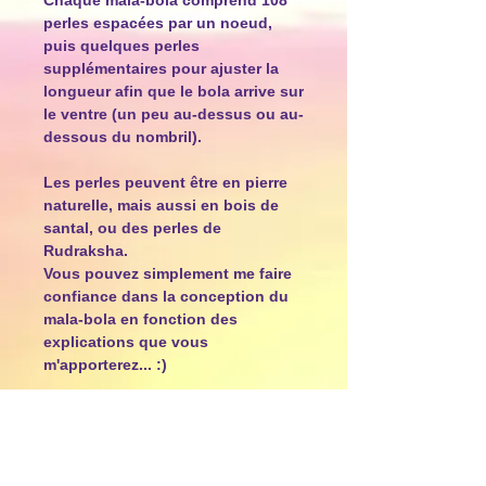
Chaque mala-bola comprend 108
perles espacées par un noeud,
puis quelques perles
supplémentaires pour ajuster la
longueur afin que le bola arrive sur
le ventre (un peu au-dessus ou au-
dessous du nombril).
Les perles peuvent être en pierre
naturelle, mais aussi en bois de
santal, ou des perles de
Rudraksha.
Vous pouvez simplement me faire
confiance dans la conception du
mala-bola en fonction des
explications que vous
m'apporterez... :)
Je peux également créer le mala-
bola qui correspond à votre
personnalité ou à vos objectifs
actuels, ou en fonction de la